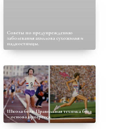
Советы по предупреждению
заболевания ахиллова сухожилия и
надкостницы.
Школа бега: Правильная техника бега
– основа прогресса.