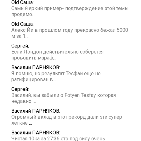
Old Саша:
Самый яркий пример- подтверждение этой темы
продемо
…
Old Саша:
Алекс Йи в прошлом году прекрасно бежал 5000
м за 1
…
Сергей:
Если Лондон действительно соберется
проводить мараф
…
Василий ПАРНЯКОВ:
Я помню, но результат Тесфай еще не
ратифицирован в
…
Сергей:
Василий, вы забыли о Fotyen Tesfay которая
недавно
…
Василий ПАРНЯКОВ:
Огромный вклад в этот рекорд дали эти супер
легкие
…
Василий ПАРНЯКОВ:
Чистая 10ка за 27:36 это под силу очень