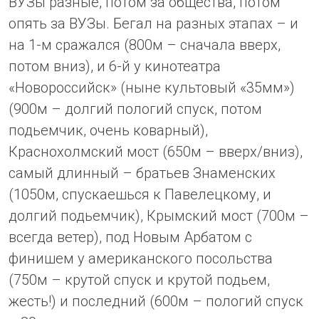
ВУЗы разные, потом за общества, потом
опять за ВУЗы. Бегал на разных этапах – и
на 1-м сражался (800м – сначала вверх,
потом вниз), и 6-й у кинотеатра
«Новороссийск» (ныне культовый «35мм»)
(900м – долгий пологий спуск, потом
подьемчик, очень коварный),
Краснохолмский мост (650м – вверх/вниз),
самый длинный – братьев Знаменских
(1050м, спускаешься к Павелецкому, и
долгий подьемчик), Крымский мост (700м –
всегда ветер), под Новым Арбатом с
финишем у американского посольства
(750м – крутой спуск и крутой подьем,
жесть!) и последний (600м – пологий спуск