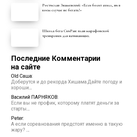
Ростислав Знаменский: «Если болит ахилл, ни в
коем случае не бегать!»
Школа бега СкиРан: план марафонской
тренировки для начинающих.
Последние Комментарии
на сайте
Old Саша:
Доберутся и до рекорда Хишама.Дайте погоду и
хороши
…
Василий ПАРНЯКОВ:
Если вы не профик, которому платят деньги за
старты
…
Peter:
А если соревнования предстоят именно в такую
жару?
…